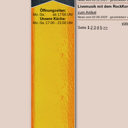
News vom 09.12.2025 · geschrieben 
Livemusik mit dem RockKom
Öffnungzeiten:
zum Artikel
Mo.-Sa.:
ab 17.00 Uhr
News vom 02.09.2025 · geschrieben v
Unsere Küche:
Mo.-Sa.:
17.00 - 23.00 Uhr
vor
Seite
1
·
2
·
3
·
4
·
5
·
>>