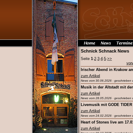
Schnick Schnack News
Seite
1
·
2
·
3
·
4
·
5
·
>>
vor
Irischer Abend in Krakow a
zum Artikel
News vom 30.06.2026 · geschrieben 
Musik in der Altstadt mit d
zum Artikel
News vom 28.05.2026 · geschrieben 
Livemusik mit GODE TIDER /
zum Artikel
News vom 24.02.2026 · geschrieben
Heart of Stones live am 17.0
zum Artikel