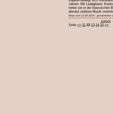
Kapelle bewegt sich musikalis
Jahren. Mit Leadgitarre, Kont
treten sie in der klassischen 
absolut zeitlose Musik vereint
News vom 11.04.2014 · geschrieben v
zurück
Seite
<<
·
11
·
12
·
13
·
14
·
15
·
>>