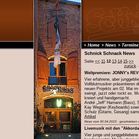
Schnick Schnack News
Seite
<<
·
11
·
12
·
13
·
14
·
15
·
>>
zurück
Weltpremiere: JONNY's RE
Vier erfahrene, aber junggebl
Vollblutmusiker präsentieren d
neuen Projekts am 02. Mai im
swingt, jazzt oder rockt es. M
kreiert und handgemacht.
André „Jeff“ Hamann (Bass), S
Kay Wegner (Keyboards) sowie
Schulz (Gitarre, Gesang) sam
Artikel
News vom 30.04.2015 · geschrieben 
Livemusik mit den "Akkordar
Vier junge und junggeblieben