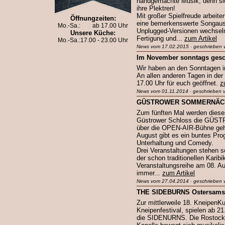
handgemachte Musik, denn sie 
ihre Plektren!
Mit großer Spielfreude arbeite
Öffnungzeiten:
eine bemerkenswerte Songaus
Mo.-Sa.:
ab 17.00 Uhr
Unplugged-Versionen wechseln
Unsere Küche:
Fertigung und...
zum Artikel
Mo.-Sa.:
17.00 - 23.00 Uhr
News vom 17.02.2015 · geschrieben 
Im November sonntags ges
Wir haben an den Sonntagen 
An allen anderen Tagen in de
17.00 Uhr für euch geöffnet.
z
News vom 01.11.2014 · geschrieben v
GÜSTROWER SOMMERNÄCH
Zum fünften Mal werden dies
Güstrower Schloss die G
über die OPEN-AIR-Bühne geh
August gibt es ein buntes Pr
Unterhaltung und Comedy.
Drei Veranstaltungen stehen sc
der schon traditionellen Karibi
Veranstaltungsreihe am 08. Au
immer...
zum Artikel
News vom 27.04.2014 · geschrieben 
THE SIDEBURNS Ostersamst
Zur mittlerweile 18. KneipenK
Kneipenfestival, spielen ab 
die SIDENURNS. Die Rostocker