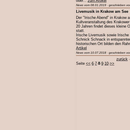
oder...
zum Artikel
News vom 08.01.2019 · geschrieben vo
Livemusik in Krakow am See
Der "Irische Abend" in Krakow a
Kultveranstaltung des Krakower 
20 Jahren findet dieses kleine Op
statt.
Irische Livemusik sowie Irisch
Schnick Schnack in entspannt
historischen Ort bilden den Rah
Artikel
News vom 10.07.2018 · geschrieben vo
zurück
Seite
<<
·
6
·
7
·
8
·
9
·
10
·
>>