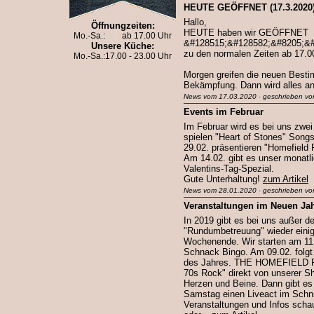
HEUTE GEÖFFNET (17.3.2020
Hallo,
Öffnungzeiten:
HEUTE haben wir GEÖFFNET
Mo.-Sa.:
ab 17.00 Uhr
&#128515;&#128582;&#8205;&#
Unsere Küche:
zu den normalen Zeiten ab 17.0
Mo.-Sa.:
17.00 - 23.00 Uhr
Morgen greifen die neuen Best
Bekämpfung. Dann wird alles an
News vom 17.03.2020 · geschrieben vo
Events im Februar
Im Februar wird es bei uns zwei
spielen "Heart of Stones" Song
29.02. präsentieren "Homefield 
Am 14.02. gibt es unser monatl
Valentins-Tag-Spezial.
Gute Unterhaltung!
zum Artikel
News vom 28.01.2020 · geschrieben vo
Veranstaltungen im Neuen Ja
In 2019 gibt es bei uns außer de
"Rundumbetreuung" wieder einig
Wochenende. Wir starten am 11
Schnack Bingo. Am 09.02. folgt
des Jahres. THE HOMEFIELD FO
70s Rock" direkt von unserer S
Herzen und Beine. Dann gibt es
Samstag einen Liveact im Schn
Veranstaltungen und Infos schau