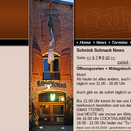
Schnick Schnack News
Seite
<<
·
6
·
7
·
8
·
9
·
10
·
>>
zurück
Öffnungszeiten + Mittagstisch
Moin!
Ab heute ist alles anders, auch
täglich von 11.00 - 18.00 Uhr
Auch gibt es ab sofort täglich u
Bis 21.00 Uhr könnt ihr bei uns 
telefonisch bestellen und sie da
03843 7737887)
Und HEUTE wie immer am Mitt
Ab 16.00 Uhr COCKTAILABEN
18.00 - 21.00 Uhr leider nur "To
News vom 18.03.2020 · geschrieben vo